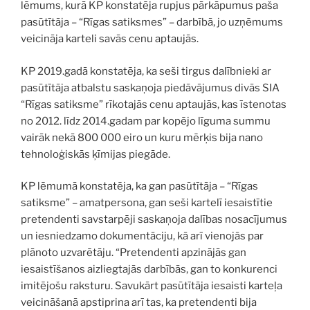
lēmums, kurā KP konstatēja rupjus pārkāpumus paša
pasūtītāja – “Rīgas satiksmes” – darbībā, jo uzņēmums
veicināja karteli savās cenu aptaujās.
KP 2019.gadā konstatēja, ka seši tirgus dalībnieki ar
pasūtītāja atbalstu saskaņoja piedāvājumus divās SIA
“Rīgas satiksme” rīkotajās cenu aptaujās, kas īstenotas
no 2012. līdz 2014.gadam par kopējo līguma summu
vairāk nekā 800 000 eiro un kuru mērķis bija nano
tehnoloģiskās ķīmijas piegāde.
KP lēmumā konstatēja, ka gan pasūtītāja – “Rīgas
satiksme” – amatpersona, gan seši kartelī iesaistītie
pretendenti savstarpēji saskaņoja dalības nosacījumus
un iesniedzamo dokumentāciju, kā arī vienojās par
plānoto uzvarētāju. “Pretendenti apzinājās gan
iesaistīšanos aizliegtajās darbībās, gan to konkurenci
imitējošu raksturu. Savukārt pasūtītāja iesaisti karteļa
veicināšanā apstiprina arī tas, ka pretendenti bija