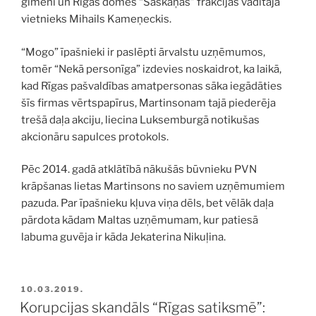
ģimeni un Rīgas domes “Saskaņas” frakcijas vadītāja
vietnieks Mihails Kameņeckis.
“Mogo” īpašnieki ir paslēpti ārvalstu uzņēmumos,
tomēr “Nekā personīga” izdevies noskaidrot, ka laikā,
kad Rīgas pašvaldības amatpersonas sāka iegādāties
šīs firmas vērtspapīrus, Martinsonam tajā piederēja
trešā daļa akciju, liecina Luksemburgā notikušas
akcionāru sapulces protokols.
Pēc 2014. gadā atklātībā nākušās būvnieku PVN
krāpšanas lietas Martinsons no saviem uzņēmumiem
pazuda. Par īpašnieku kļuva viņa dēls, bet vēlāk daļa
pārdota kādam Maltas uzņēmumam, kur patiesā
labuma guvēja ir kāda Jekaterina Nikuļina.
PUBLICĒTS
10.03.2019.
Korupcijas skandāls “Rīgas satiksmē”: