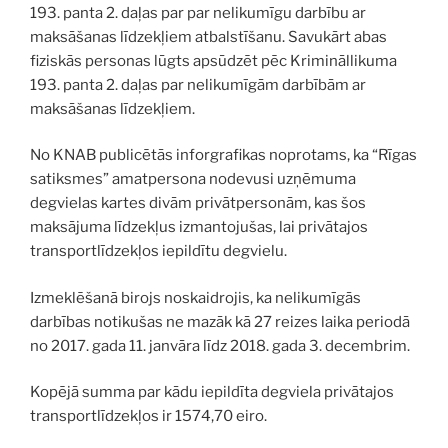
193. panta 2. daļas par par nelikumīgu darbību ar
maksāšanas līdzekļiem atbalstīšanu. Savukārt abas
fiziskās personas lūgts apsūdzēt pēc Krimināllikuma
193. panta 2. daļas par nelikumīgām darbībām ar
maksāšanas līdzekļiem.
No KNAB publicētās inforgrafikas noprotams, ka “Rīgas
satiksmes” amatpersona nodevusi uzņēmuma
degvielas kartes divām privātpersonām, kas šos
maksājuma līdzekļus izmantojušas, lai privātajos
transportlīdzekļos iepildītu degvielu.
Izmeklēšanā birojs noskaidrojis, ka nelikumīgās
darbības notikušas ne mazāk kā 27 reizes laika periodā
no 2017. gada 11. janvāra līdz 2018. gada 3. decembrim.
Kopējā summa par kādu iepildīta degviela privātajos
transportlīdzekļos ir 1574,70 eiro.