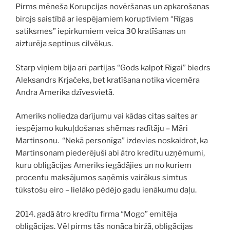
Pirms mēneša Korupcijas novēršanas un apkarošanas
birojs saistībā ar iespējamiem koruptīviem “Rīgas
satiksmes” iepirkumiem veica 30 kratīšanas un
aizturēja septiņus cilvēkus.
Starp viņiem bija arī partijas “Gods kalpot Rīgai” biedrs
Aleksandrs Krjačeks, bet kratīšana notika vicemēra
Andra Amerika dzīvesvietā.
Ameriks noliedza darījumu vai kādas citas saites ar
iespējamo kukuļdošanas shēmas radītāju – Māri
Martinsonu. “Nekā personīga” izdevies noskaidrot, ka
Martinsonam piederējuši abi ātro kredītu uzņēmumi,
kuru obligācijas Ameriks iegādājies un no kuriem
procentu maksājumos saņēmis vairākus simtus
tūkstošu eiro – lielāko pēdējo gadu ienākumu daļu.
2014. gadā ātro kredītu firma “Mogo” emitēja
obligācijas. Vēl pirms tās nonāca biržā, obligācijas