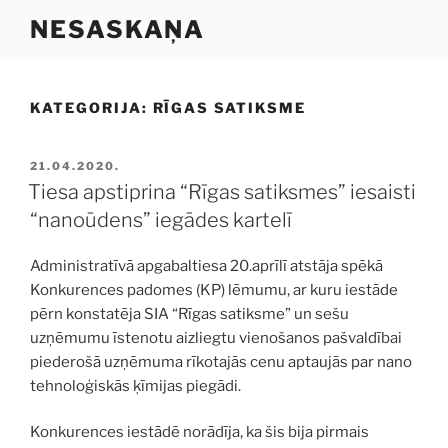
Doties
NESASKAŅA
uz
saturu
KATEGORIJA:
RĪGAS SATIKSME
PUBLICĒTS
21.04.2020.
Tiesa apstiprina “Rīgas satiksmes” iesaisti
“nanoūdens” iegādes kartelī
Administratīvā apgabaltiesa 20.aprīlī atstāja spēkā
Konkurences padomes (KP) lēmumu, ar kuru iestāde
pērn konstatēja SIA “Rīgas satiksme” un sešu
uzņēmumu īstenotu aizliegtu vienošanos pašvaldībai
piederošā uzņēmuma rīkotajās cenu aptaujās par nano
tehnoloģiskās ķīmijas piegādi.
Konkurences iestādē norādīja, ka šis bija pirmais