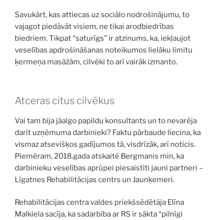
Savukārt, kas attiecas uz sociālo nodrošinājumu, to
vajagot piedāvāt visiem, ne tikai arodbiedrības
biedriem. Tikpat “saturīgs” ir atzinums, ka, iekļaujot
veselības apdrošināšanas noteikumos lielāku limitu
ķermeņa masāžām, cilvēki to arī vairāk izmanto.
Atceras citus cilvēkus
Vai tam bija jāalgo papildu konsultants un to nevarēja
darīt uzņēmuma darbinieki? Faktu pārbaude liecina, ka
vismaz atsevišķos gadījumos tā, visdrīzāk, arī noticis.
Piemēram, 2018.gada atskaitē Bergmanis min, ka
darbinieku veselības aprūpei piesaistīti jauni partneri –
Līgatnes Rehabilitācijas centrs un Jaunķemeri.
Rehabilitācijas centra valdes priekšsēdētāja Elīna
Malkiela sacīja, ka sadarbība ar RS ir sākta “pilnīgi