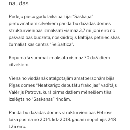
naudas
Pēdējo piecu gadu laikā partijai “Saskaņa”
pietuvinātiem cilvēkiem par darbu dažādās domes
struktūrvienībās izmaksāti vismaz 3,7 miljoni eiro no
pašvaldības budžeta, noskaidrojis Baltijas pētnieciskās
žurnālistikas centrs “Re:Baltica”.
Kopumā šī summa izmaksāta vismaz 70 dažādiem
cilvēkiem.
Viena no visdāsnāk atalgotajām amatpersonām bijis
Rīgas domes “Neatkarīgo deputātu frakcijas” vadītājs
Valērijs Petrovs, kurš pirms dažiem mēnešiem tika
izslēgts no “Saskaņas” rindām.
Par darbu dažādās domes struktūrvienībās Petrovs
laika posmā no 2014. līdz 2018. gadam nopelnījis 248
126 eiro.