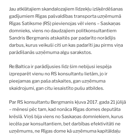
Jau atklātajiem skandalozajiem līdzekļu izšķērdēšanas
gadījumiem Rīgas pašvaldības transporta uzņēmumā
Rīgas Satiksme (RS) pievienojas vēl viens – Saskaņas
domnieks, viens no daudzajiem politkonsultantiem
Sandris Bergmanis atskaitēs par padarīto norādījis
darbus, kurus veikuši citi un kas padarīti jau pirms viņa
parādīšanās uzņēmuma algu sarakstos.
Re:Baltica ir parādījusies līdz šim nebijusi iespēja
izpreparēt vienu no RS konsultantu lietām, jo ir
pieejamas gan paša atskaites, gan uzņēmuma
skaidrojumi, gan citu iesaistīto pušu atbildes.
Par RS konsultantu Bergmanis kļuva 2017. gada 21 jūlijā
– mēnesi pēc tam, kad nonāca Rīgas domes deputāta
krēslā. Viņš bija viens no Saskaņas domniekiem, kurus
iecēla par konsultantiem, bet darbības efektivitāti ne
uzņēmums, ne Rīgas dome kā uzņēmuma kapitāldaļu