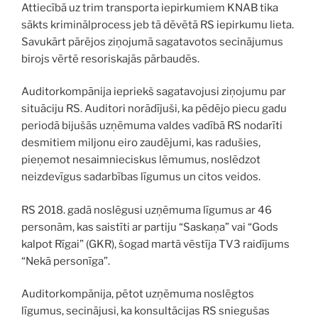
Attiecībā uz trim transporta iepirkumiem KNAB tika
sākts kriminālprocess jeb tā dēvētā RS iepirkumu lieta.
Savukārt pārējos ziņojumā sagatavotos secinājumus
birojs vērtē resoriskajās pārbaudēs.
Auditorkompānija iepriekš sagatavojusi ziņojumu par
situāciju RS. Auditori norādījuši, ka pēdējo piecu gadu
periodā bijušās uzņēmuma valdes vadībā RS nodarīti
desmitiem miljonu eiro zaudējumi, kas radušies,
pieņemot nesaimnieciskus lēmumus, noslēdzot
neizdevīgus sadarbības līgumus un citos veidos.
RS 2018. gadā noslēgusi uzņēmuma līgumus ar 46
personām, kas saistīti ar partiju “Saskaņa” vai “Gods
kalpot Rīgai” (GKR), šogad martā vēstīja TV3 raidījums
“Nekā personīga”.
Auditorkompānija, pētot uzņēmuma noslēgtos
līgumus, secinājusi, ka konsultācijas RS sniegušas