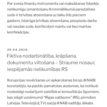
Par sveša finanšu instrumenta vai maksāšanas līdzekļa
nelikumīgu izmantošanu Krimināllikumā paredzētais
sods ir brīvības atņemšana uz laiku līdz pieciem
gadiem, īslaicīga brīvības atņemšana, piespiedu darbs
vai naudas sods, konfiscējot mantu vai bez mantas
konfiskācijas.
PUBLICĒTS
29.04.2019.
Fiktīva nodarbinātība, krāpšana,
dokumentu viltošana – Straume nosauc
iespējamās nelikumības RS
Korupcijas novēršanas un apkarošanas birojs (KNAB)
konstatējis, ka pastāv pamatotas aizdomas, ka notikuši
noziedzīgi nodarījumi saistībā ar konsultāciju līgumiem,
kas slēgti uzņēmumā “Rīgas satiksme” (RS), pirmdien
Latvijas Televīzijā (LTV) sacīja KNAB vadītājs Jēkabs