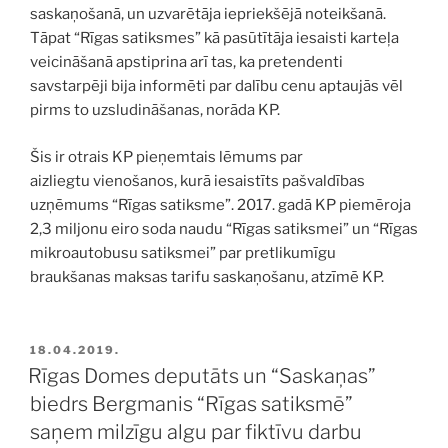
saskaņošanā, un uzvarētāja iepriekšējā noteikšanā.
Tāpat “Rīgas satiksmes” kā pasūtītāja iesaisti karteļa
veicināšanā apstiprina arī tas, ka pretendenti
savstarpēji bija informēti par dalību cenu aptaujās vēl
pirms to uzsludināšanas, norāda KP.
Šis ir otrais KP pieņemtais lēmums par
aizliegtu vienošanos, kurā iesaistīts pašvaldības
uzņēmums “Rīgas satiksme”. 2017. gadā KP piemēroja
2,3 miljonu eiro soda naudu “Rīgas satiksmei” un “Rīgas
mikroautobusu satiksmei” par pretlikumīgu
braukšanas maksas tarifu saskaņošanu, atzīmē KP.
PUBLICĒTS
18.04.2019.
Rīgas Domes deputāts un “Saskaņas”
biedrs Bergmanis “Rīgas satiksmē”
saņem milzīgu algu par fiktīvu darbu