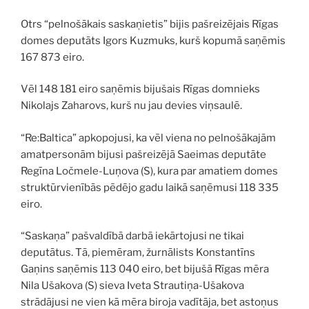
Otrs “pelnošākais saskaņietis” bijis pašreizējais Rīgas
domes deputāts Igors Kuzmuks, kurš kopumā saņēmis
167 873 eiro.
Vēl 148 181 eiro saņēmis bijušais Rīgas domnieks
Nikolajs Zaharovs, kurš nu jau devies viņsaulē.
“Re:Baltica” apkopojusi, ka vēl viena no pelnošākajām
amatpersonām bijusi pašreizējā Saeimas deputāte
Regīna Ločmele-Luņova (S), kura par amatiem domes
struktūrvienībās pēdējo gadu laikā saņēmusi 118 335
eiro.
“Saskaņa” pašvaldībā darbā iekārtojusi ne tikai
deputātus. Tā, piemēram, žurnālists Konstantīns
Gaņins saņēmis 113 040 eiro, bet bijušā Rīgas mēra
Nila Ušakova (S) sieva Iveta Strautiņa-Ušakova
strādājusi ne vien kā mēra biroja vadītāja, bet astoņus