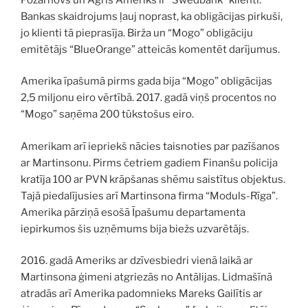
Bankas skaidrojums ļauj noprast, ka obligācijas pirkuši,
jo klienti tā pieprasīja. Birža un “Mogo” obligāciju
emitētājs “BlueOrange” atteicās komentēt darījumus.
Amerika īpašumā pirms gada bija “Mogo” obligācijas
2,5 miljonu eiro vērtībā. 2017. gadā viņš procentos no
“Mogo” saņēma 200 tūkstošus eiro.
Amerikam arī iepriekš nācies taisnoties par pazīšanos
ar Martinsonu. Pirms četriem gadiem Finanšu policija
kratīja 100 ar PVN krāpšanas shēmu saistītus objektus.
Tajā piedalījusies arī Martinsona firma “Moduls-Rīga”.
Amerika pārziņā esošā Īpašumu departamenta
iepirkumos šis uzņēmums bija biežs uzvarētājs.
2016. gadā Ameriks ar dzīvesbiedri vienā laikā ar
Martinsona ģimeni atgriezās no Antālijas. Lidmašīnā
atradās arī Amerika padomnieks Mareks Gailītis ar