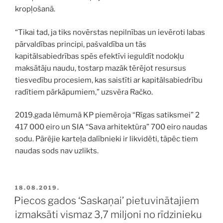
kropļošanā.
“Tikai tad, ja tiks novērstas nepilnības un ievēroti labas
pārvaldības principi, pašvaldība un tās
kapitālsabiedrības spēs efektīvi ieguldīt nodokļu
maksātāju naudu, tostarp mazāk tērējot resursus
tiesvedību procesiem, kas saistīti ar kapitālsabiedrību
radītiem pārkāpumiem,” uzsvēra Račko.
2019.gada lēmumā KP piemēroja “Rīgas satiksmei” 2
417 000 eiro un SIA “Sava arhitektūra” 700 eiro naudas
sodu. Pārējie karteļa dalībnieki ir likvidēti, tāpēc tiem
naudas sods nav uzlikts.
PUBLICĒTS
18.08.2019.
Piecos gados ‘Saskaņai’ pietuvinātajiem
izmaksāti vismaz 3,7 miljoni no rīdzinieku