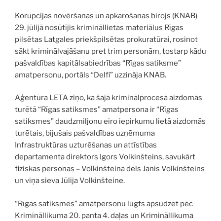
Korupcijas novēršanas un apkarošanas birojs (KNAB)
29. jūlijā nosūtījis krimināllietas materiālus Rīgas
pilsētas Latgales priekšpilsētas prokuratūrai, rosinot
sākt kriminālvajāšanu pret trim personām, tostarp kādu
pašvaldības kapitālsabiedrības “Rīgas satiksme”
amatpersonu, portāls “Delfi” uzzināja KNAB.
Aģentūra LETA ziņo, ka šajā kriminālprocesā aizdomās
turētā “Rīgas satiksmes” amatpersona ir “Rīgas
satiksmes” daudzmiljonu eiro iepirkumu lietā aizdomās
turētais, bijušais pašvaldības uzņēmuma
Infrastruktūras uzturēšanas un attīstības
departamenta direktors Igors Volkinšteins, savukārt
fiziskās personas – Volkinšteina dēls Jānis Volkinšteins
un viņa sieva Jūlija Volkinšteine.
“Rīgas satiksmes” amatpersonu lūgts apsūdzēt pēc
Krimināllikuma 20. panta 4. daļas un Krimināllikuma