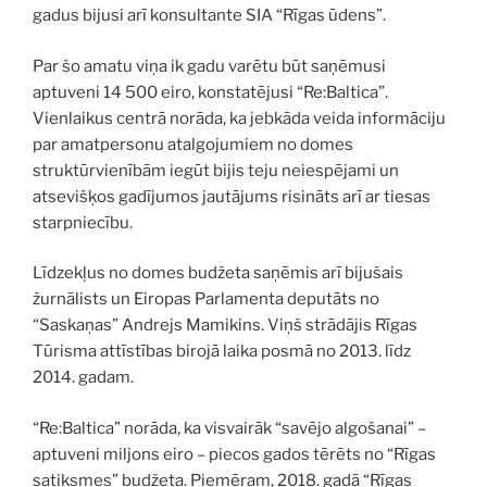
gadus bijusi arī konsultante SIA “Rīgas ūdens”.
Par šo amatu viņa ik gadu varētu būt saņēmusi
aptuveni 14 500 eiro, konstatējusi “Re:Baltica”.
Vienlaikus centrā norāda, ka jebkāda veida informāciju
par amatpersonu atalgojumiem no domes
struktūrvienībām iegūt bijis teju neiespējami un
atsevišķos gadījumos jautājums risināts arī ar tiesas
starpniecību.
Līdzekļus no domes budžeta saņēmis arī bijušais
žurnālists un Eiropas Parlamenta deputāts no
“Saskaņas” Andrejs Mamikins. Viņš strādājis Rīgas
Tūrisma attīstības birojā laika posmā no 2013. līdz
2014. gadam.
“Re:Baltica” norāda, ka visvairāk “savējo algošanai” –
aptuveni miljons eiro – piecos gados tērēts no “Rīgas
satiksmes” budžeta. Piemēram, 2018. gadā “Rīgas