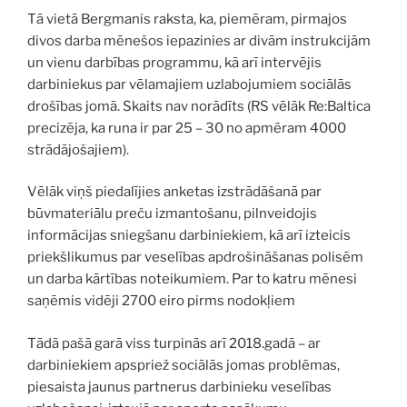
Tā vietā Bergmanis raksta, ka, piemēram, pirmajos
divos darba mēnešos iepazinies ar divām instrukcijām
un vienu darbības programmu, kā arī intervējis
darbiniekus par vēlamajiem uzlabojumiem sociālās
drošības jomā. Skaits nav norādīts (RS vēlāk Re:Baltica
precizēja, ka runa ir par 25 – 30 no apmēram 4000
strādājošajiem).
Vēlāk viņš piedalījies anketas izstrādāšanā par
būvmateriālu preču izmantošanu, pilnveidojis
informācijas sniegšanu darbiniekiem, kā arī izteicis
priekšlikumus par veselības apdrošināšanas polisēm
un darba kārtības noteikumiem. Par to katru mēnesi
saņēmis vidēji 2700 eiro pirms nodokļiem
Tādā pašā garā viss turpinās arī 2018.gadā – ar
darbiniekiem apspriež sociālās jomas problēmas,
piesaista jaunus partnerus darbinieku veselības