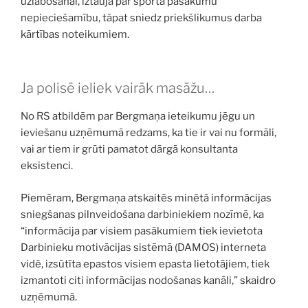
uzlabošanai, iztaujā par sporta pasākumu
nepieciešamību, tāpat sniedz priekšlikumus darba
kārtības noteikumiem.
Ja polisē ieliek vairāk masāžu…
No RS atbildēm par Bergmaņa ieteikumu jēgu un
ieviešanu uzņēmumā redzams, ka tie ir vai nu formāli,
vai ar tiem ir grūti pamatot dārgā konsultanta
eksistenci.
Piemēram, Bergmaņa atskaitēs minētā informācijas
sniegšanas pilnveidošana darbiniekiem nozīmē, ka
“informācija par visiem pasākumiem tiek ievietota
Darbinieku motivācijas sistēmā (DAMOS) interneta
vidē, izsūtīta epastos visiem epasta lietotājiem, tiek
izmantoti citi informācijas nodošanas kanāli,” skaidro
uzņēmumā.