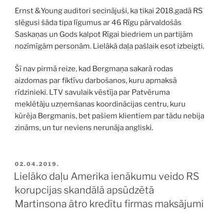
Ernst &Young auditori secinājuši, ka tikai 2018.gadā RS
slēgusi šāda tipa līgumus ar 46 Rīgu pārvaldošās
Saskaņas un Gods kalpot Rīgai biedriem un partijām
nozīmīgām personām. Lielākā daļa pašlaik esot izbeigti.
Šī nav pirmā reize, kad Bergmaņa sakarā rodas
aizdomas par fiktīvu darbošanos, kuru apmaksā
rīdzinieki. LTV savulaik vēstīja par Patvēruma
meklētāju uzņemšanas koordinācijas centru, kuru
kūrēja Bergmanis, bet pašiem klientiem par tādu nebija
zināms, un tur neviens nerunāja angliski.
PUBLICĒTS
02.04.2019.
Lielāko daļu Amerika ienākumu veido RS
korupcijas skandālā apsūdzētā
Martinsona ātro kredītu firmas maksājumi