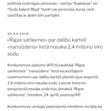
politiski nozīmīgas personas – partiju “Saskaņas” un
“Gods kalpot Rīgai” biedri vai personas, kuras cieši
saistītas ar abām šīm partijām.
PUBLICĒTS
24.04.2019.
«Rīgas satiksmei» par dalību kartelī
«nanoūdens» lietā nosaka 2,4 miljonu eiro
sodu
Konkurences padome (KP) tā sauktajā “Rīgas
satiksmes” “nanoūdens” lietā iesaistītajiem
uzņēmumiem par dalību kartelī piemērojusi kopumā
2,4 miljonu eiro naudas sodu. Lauvas tiesa no
piespriestā naudas soda būs jāmaksā “Rīgas
satiksmei”, trešdien, 24. aprīlī, paziņoja KP.
Konkurences uzraugs paziņojumā medijiem norāda, ka