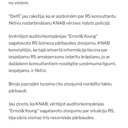
no viņiem.
“Delfi” jau rakstīja, ka ar aizdomām par RS konsultantu
fiktīvu nodarbināšanu KNAB vērsies Valsts policijā.
Izvērtējot auditorkompānijas “Ernst&Young”
sagatavoto RS biznesa pārbaudes ziņojumu, KNAB
konstatējis, ka tajā ietvertā informācija liecina par
iespējamu RS amatpersonu izdarītu krāpšanu, jo ar
dažādiem konsultantiem noslēgtie uzņēmuma līgumi,
iespējams, ir fiktīvi.
Birojs joprojām turpina citu ziņojumā norādīto faktu
pārbaudi.
Jau ziņots, ka KNAB, vērtējot auditorkompānijas
“Ernst&Young” sagatavoto ziņojumu par situāciju RS,
bija sācis vismaz trīs resoriskās pārbaudes.