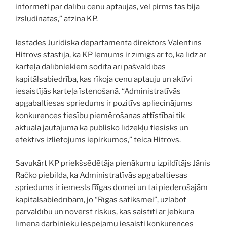
informēti par dalību cenu aptaujās, vēl pirms tās bija
izsludinātas,” atzina KP.
Iestādes Juridiskā departamenta direktors Valentīns
Hitrovs stāstīja, ka KP lēmums ir zīmīgs ar to, ka līdz ar
karteļa dalībniekiem sodīta arī pašvaldības
kapitālsabiedrība, kas rīkoja cenu aptauju un aktīvi
iesaistījās karteļa īstenošanā. “Administratīvās
apgabaltiesas spriedums ir pozitīvs apliecinājums
konkurences tiesību piemērošanas attīstībai tik
aktuālā jautājumā kā publisko līdzekļu tiesisks un
efektīvs izlietojums iepirkumos,” teica Hitrovs.
Savukārt KP priekšsēdētāja pienākumu izpildītājs Jānis
Račko piebilda, ka Administratīvās apgabaltiesas
spriedums ir iemesls Rīgas domei un tai piederošajām
kapitālsabiedrībām, jo “Rīgas satiksmei”, uzlabot
pārvaldību un novērst riskus, kas saistīti ar jebkura
līmeņa darbinieku iespējamu iesaisti konkurences