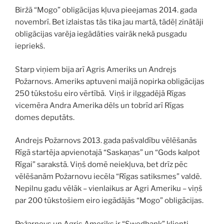
Biržā “Mogo” obligācijas kļuva pieejamas 2014. gada
novembrī. Bet izlaistas tās tika jau martā, tādēļ zinātāji
obligācijas varēja iegādāties vairāk nekā pusgadu
iepriekš.
Starp viņiem bija arī Agris Ameriks un Andrejs
Požarnovs. Ameriks aptuveni maijā nopirka obligācijas
250 tūkstošu eiro vērtībā. Viņš ir ilggadējā Rīgas
vicemēra Andra Amerika dēls un tobrīd arī Rīgas
domes deputāts.
Andrejs Požarnovs 2013. gada pašvaldību vēlēšanās
Rīgā startēja apvienotajā “Saskaņas” un “Gods kalpot
Rīgai” sarakstā. Viņš domē neiekļuva, bet drīz pēc
vēlēšanām Požarnovu iecēla “Rīgas satiksmes” valdē.
Nepilnu gadu vēlāk – vienlaikus ar Agri Ameriku – viņš
par 200 tūkstošiem eiro iegādājās “Mogo” obligācijas.
Požarnovs un Agris Ameriks ir “Swedbank” klienti.