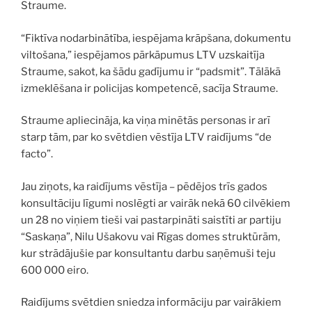
Straume.
“Fiktīva nodarbinātība, iespējama krāpšana, dokumentu
viltošana,” iespējamos pārkāpumus LTV uzskaitīja
Straume, sakot, ka šādu gadījumu ir “padsmit”. Tālākā
izmeklēšana ir policijas kompetencē, sacīja Straume.
Straume apliecināja, ka viņa minētās personas ir arī
starp tām, par ko svētdien vēstīja LTV raidījums “de
facto”.
Jau ziņots, ka raidījums vēstīja – pēdējos trīs gados
konsultāciju līgumi noslēgti ar vairāk nekā 60 cilvēkiem
un 28 no viņiem tieši vai pastarpināti saistīti ar partiju
“Saskaņa”, Nilu Ušakovu vai Rīgas domes struktūrām,
kur strādājušie par konsultantu darbu saņēmuši teju
600 000 eiro.
Raidījums svētdien sniedza informāciju par vairākiem