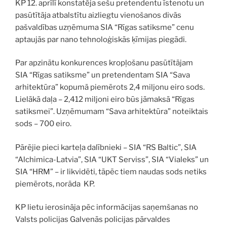
KP 12. aprīlī konstatēja sešu pretendentu īstenotu un
pasūtītāja atbalstītu aizliegtu vienošanos divās
pašvaldības uzņēmuma SIA “Rīgas satiksme” cenu
aptaujās par nano tehnoloģiskās ķīmijas piegādi.
Par apzinātu konkurences kropļošanu pasūtītājam
SIA “Rīgas satiksme” un pretendentam SIA “Sava
arhitektūra” kopumā piemērots 2,4 miljonu eiro sods.
Lielākā daļa – 2,412 miljoni eiro būs jāmaksā “Rīgas
satiksmei”. Uzņēmumam “Sava arhitektūra” noteiktais
sods – 700 eiro.
Pārējie pieci karteļa dalībnieki – SIA “RS Baltic”, SIA
“Alchimica-Latvia”, SIA “UKT Serviss”, SIA “Vialeks” un
SIA “HRM” – ir likvidēti, tāpēc tiem naudas sods netiks
piemērots, norāda KP.
KP lietu ierosināja pēc informācijas saņemšanas no
Valsts policijas Galvenās policijas pārvaldes