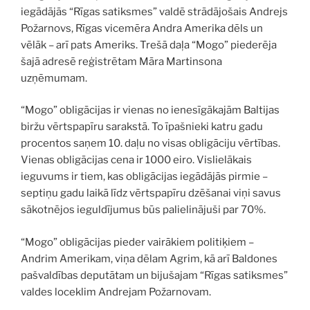
iegādājās “Rīgas satiksmes” valdē strādājošais Andrejs
Požarnovs, Rīgas vicemēra Andra Amerika dēls un
vēlāk – arī pats Ameriks. Trešā daļa “Mogo” piederēja
šajā adresē reģistrētam Māra Martinsona
uzņēmumam.
“Mogo” obligācijas ir vienas no ienesīgākajām Baltijas
biržu vērtspapīru sarakstā. To īpašnieki katru gadu
procentos saņem 10. daļu no visas obligāciju vērtības.
Vienas obligācijas cena ir 1000 eiro. Vislielākais
ieguvums ir tiem, kas obligācijas iegādājās pirmie –
septiņu gadu laikā līdz vērtspapīru dzēšanai viņi savus
sākotnējos ieguldījumus būs palielinājuši par 70%.
“Mogo” obligācijas pieder vairākiem politiķiem –
Andrim Amerikam, viņa dēlam Agrim, kā arī Baldones
pašvaldības deputātam un bijušajam “Rīgas satiksmes”
valdes loceklim Andrejam Požarnovam.