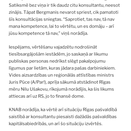
Satiksmē bez viņa ir tik daudz citu konsultantu, neesot
zinājis. Tāpat Bergmanis nevarot spriest, cik pamatoti
šīs konsultācijas sniegtas. “Saprotiet, tas nav, tā nav
mana kompetence, lai to vērtētu, un es domāju – arī
jūsu kompetence tā nav,” viņš norādīja.
Iespējams, vērtēšanu vajadzētu nodrošināt
tiesībsargājošām iestādēm, jo saskaņā ar likumu
publiskas personas nedrīkst slēgt pakalpojumu
līgumus par lietām, kuras jādara pašas darbiniekiem.
Vides aizsardzības un reģionālās attīstības ministrs
Juris Pūce (A/Par!), aprīļa sākumā atstādinot Rīgas
mēru Nilu Ušakovu, rīkojumā norādījis, ka šis likums
attiecas arī uz RS, jo to finansē dome.
KNAB norādīja, ka vērtē arī situāciju Rīgas pašvaldībā
saistībā ar konsultantu piesaisti dažādās pašvaldības
kapitālsabiedrībās, un arī šo situāciju izvērtēs.