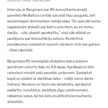
Interviju ar Bergmani par RS konsultanta amatā
paveikto Re:Baltica centās sarunāt teju pusgadu, bet
aizņemtajam domniekam nebija laika. “Es speciāli esmu
sagatavojis atskaiti par katru ceturksni, ko es esmu
darījis, – sīki, skaidri aprakstītu,” viņš sāk atbildi uz
jautājumu par konsultāciju saturu. Konkrētos
pienākumus izskaidrot saviem vārdiem viņš nav gatavs
– tikai rakstiski.
Bergmaņa RS iesniegtās atskaites katra aizņem
apmēram ceturto daļu no A4 lapas. Garākajā no tām
ceturksnī minēti seši paveikti uzdevumi. Saskaitot
kopā un izdalot ar darbības laiku – vidēji viens darbs
mēnesī. Neviens no tiem nav detalizēts, aprakstot
padarīto, rezultātus, darbības jēgu uzņēmumam,
nākamos soļus, kā tas būtu kvalificēta konsultanta
atskaitēs.