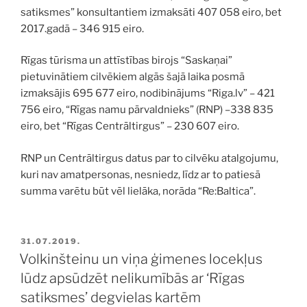
satiksmes” konsultantiem izmaksāti 407 058 eiro, bet
2017.gadā – 346 915 eiro.
Rīgas tūrisma un attīstības birojs “Saskaņai”
pietuvinātiem cilvēkiem algās šajā laika posmā
izmaksājis 695 677 eiro, nodibinājums “Riga.lv” – 421
756 eiro, “Rīgas namu pārvaldnieks” (RNP) –338 835
eiro, bet “Rīgas Centrāltirgus” – 230 607 eiro.
RNP un Centrāltirgus datus par to cilvēku atalgojumu,
kuri nav amatpersonas, nesniedz, līdz ar to patiesā
summa varētu būt vēl lielāka, norāda “Re:Baltica”.
PUBLICĒTS
31.07.2019.
Volkinšteinu un viņa ģimenes locekļus
lūdz apsūdzēt nelikumībās ar ‘Rīgas
satiksmes’ degvielas kartēm