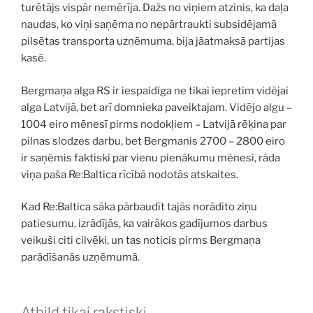
turētājs vispār nemērīja. Dažs no viņiem atzinis, ka daļa
naudas, ko viņi saņēma no nepārtraukti subsidējamā
pilsētas transporta uzņēmuma, bija jāatmaksā partijas
kasē.
Bergmaņa alga RS ir iespaidīga ne tikai iepretim vidējai
alga Latvijā, bet arī domnieka paveiktajam. Vidējo algu –
1004 eiro mēnesī pirms nodokļiem – Latvijā rēķina par
pilnas slodzes darbu, bet Bergmanis 2700 – 2800 eiro
ir saņēmis faktiski par vienu pienākumu mēnesī, rāda
viņa paša Re:Baltica rīcībā nodotās atskaites.
Kad Re:Baltica sāka pārbaudīt tajās norādīto ziņu
patiesumu, izrādījās, ka vairākos gadījumos darbus
veikuši citi cilvēki, un tas noticis pirms Bergmaņa
parādīšanās uzņēmumā.
Atbild tikai rakstiski