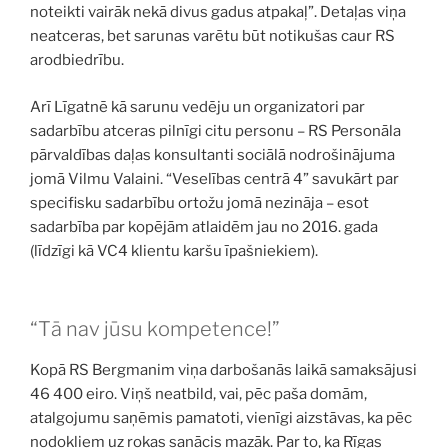
noteikti vairāk nekā divus gadus atpakaļ”. Detaļas viņa
neatceras, bet sarunas varētu būt notikušas caur RS
arodbiedrību.
Arī Līgatnē kā sarunu vedēju un organizatori par
sadarbību atceras pilnīgi citu personu – RS Personāla
pārvaldības daļas konsultanti sociālā nodrošinājuma
jomā Vilmu Valaini. “Veselības centrā 4” savukārt par
specifisku sadarbību ortožu jomā nezināja – esot
sadarbība par kopējām atlaidēm jau no 2016. gada
(līdzīgi kā VC4 klientu karšu īpašniekiem).
“Tā nav jūsu kompetence!”
Kopā RS Bergmanim viņa darbošanās laikā samaksājusi
46 400 eiro. Viņš neatbild, vai, pēc paša domām,
atalgojumu saņēmis pamatoti, vienīgi aizstāvas, ka pēc
nodokļiem uz rokas sanācis mazāk. Par to, ka Rīgas