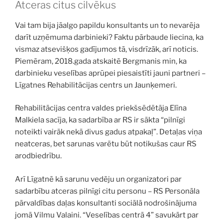
Atceras citus cilvēkus
Vai tam bija jāalgo papildu konsultants un to nevarēja
darīt uzņēmuma darbinieki? Faktu pārbaude liecina, ka
vismaz atsevišķos gadījumos tā, visdrīzāk, arī noticis.
Piemēram, 2018.gada atskaitē Bergmanis min, ka
darbinieku veselības aprūpei piesaistīti jauni partneri –
Līgatnes Rehabilitācijas centrs un Jaunķemeri.
Rehabilitācijas centra valdes priekšsēdētāja Elīna
Malkiela sacīja, ka sadarbība ar RS ir sākta “pilnīgi
noteikti vairāk nekā divus gadus atpakaļ”. Detaļas viņa
neatceras, bet sarunas varētu būt notikušas caur RS
arodbiedrību.
Arī Līgatnē kā sarunu vedēju un organizatori par
sadarbību atceras pilnīgi citu personu – RS Personāla
pārvaldības daļas konsultanti sociālā nodrošinājuma
jomā Vilmu Valaini. “Veselības centrā 4” savukārt par