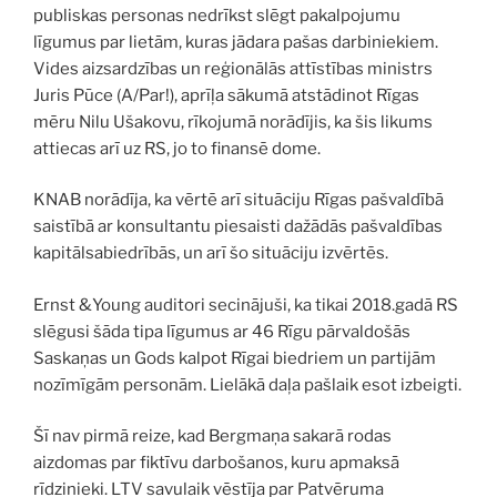
publiskas personas nedrīkst slēgt pakalpojumu
līgumus par lietām, kuras jādara pašas darbiniekiem.
Vides aizsardzības un reģionālās attīstības ministrs
Juris Pūce (A/Par!), aprīļa sākumā atstādinot Rīgas
mēru Nilu Ušakovu, rīkojumā norādījis, ka šis likums
attiecas arī uz RS, jo to finansē dome.
KNAB norādīja, ka vērtē arī situāciju Rīgas pašvaldībā
saistībā ar konsultantu piesaisti dažādās pašvaldības
kapitālsabiedrībās, un arī šo situāciju izvērtēs.
Ernst &Young auditori secinājuši, ka tikai 2018.gadā RS
slēgusi šāda tipa līgumus ar 46 Rīgu pārvaldošās
Saskaņas un Gods kalpot Rīgai biedriem un partijām
nozīmīgām personām. Lielākā daļa pašlaik esot izbeigti.
Šī nav pirmā reize, kad Bergmaņa sakarā rodas
aizdomas par fiktīvu darbošanos, kuru apmaksā
rīdzinieki. LTV savulaik vēstīja par Patvēruma