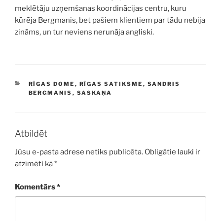
meklētāju uzņemšanas koordinācijas centru, kuru
kūrēja Bergmanis, bet pašiem klientiem par tādu nebija
zināms, un tur neviens nerunāja angliski.
KATEGORIJAS
RĪGAS DOME
,
RĪGAS SATIKSME
,
SANDRIS
BERGMANIS
,
SASKAŅA
Atbildēt
Jūsu e-pasta adrese netiks publicēta.
Obligātie lauki ir
atzīmēti kā
*
Komentārs
*