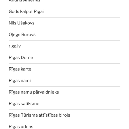
Andris Ameriks
Gods kalpot Rīgai
Nils Ušakovs
Oļegs Burovs
riga.lv
Rīgas Dome
Rīgas karte
Rīgas nami
Rīgas namu pārvaldnieks
Rīgas satiksme
Rīgas Tūrisma attīstības birojs
Rīgas ūdens