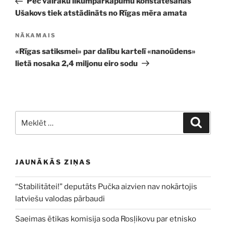
Pēc vairāku likumpārkāpumu konstatēšanas
Ušakovs tiek atstādināts no Rīgas mēra amata
Nākamā
NĀKAMAIS
ziņa
«Rīgas satiksmei» par dalību kartelī «nanoūdens»
lietā nosaka 2,4 miljonu eiro sodu
Meklēt:
Meklē
JAUNĀKĀS ZIŅAS
“Stabilitātei!” deputāts Pučka aizvien nav nokārtojis
latviešu valodas pārbaudi
Saeimas ētikas komisija soda Rosļikovu par etnisko