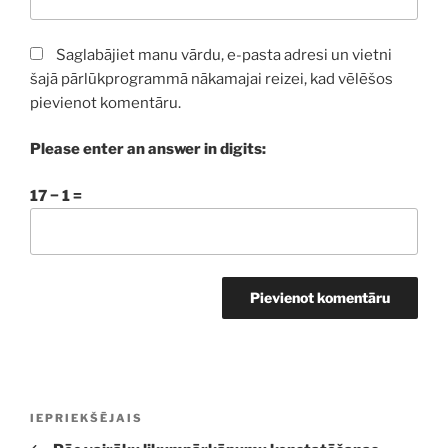
Saglabājiet manu vārdu, e-pasta adresi un vietni
šajā pārlūkprogrammā nākamajai reizei, kad vēlēšos
pievienot komentāru.
Please enter an answer in digits:
17 − 1 =
Ziņu
Iepriekšējā
IEPRIEKŠĒJAIS
izvēlne
ziņa: