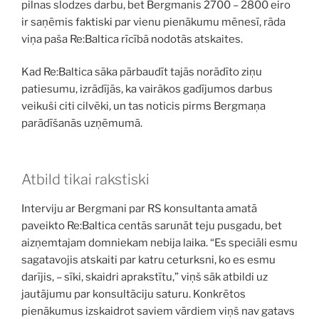
pilnas slodzes darbu, bet Bergmanis 2700 – 2800 eiro
ir saņēmis faktiski par vienu pienākumu mēnesī, rāda
viņa paša Re:Baltica rīcībā nodotās atskaites.
Kad Re:Baltica sāka pārbaudīt tajās norādīto ziņu
patiesumu, izrādījās, ka vairākos gadījumos darbus
veikuši citi cilvēki, un tas noticis pirms Bergmaņa
parādīšanās uzņēmumā.
Atbild tikai rakstiski
Interviju ar Bergmani par RS konsultanta amatā
paveikto Re:Baltica centās sarunāt teju pusgadu, bet
aizņemtajam domniekam nebija laika. “Es speciāli esmu
sagatavojis atskaiti par katru ceturksni, ko es esmu
darījis, – sīki, skaidri aprakstītu,” viņš sāk atbildi uz
jautājumu par konsultāciju saturu. Konkrētos
pienākumus izskaidrot saviem vārdiem viņš nav gatavs