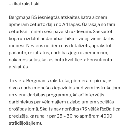
– tikai rakstiski.
Bergmaņa RS iesniegtās atskaites katra aizņem
apmēram ceturto daļu no A4 lapas. Garākajā no tām
ceturksnī minēti seši paveikti uzdevumi. Saskaitot
kopā un izdalot ar darbības laiku – vidēji viens darbs
mēnesī. Neviens no tiem nav detalizēts, aprakstot
padarīto, rezultātus, darbības jēgu uzņēmumam,
nākamos soļus, kā tas būtu kvalificēta konsultanta
atskaitēs.
Tā vietā Bergmanis raksta, ka, piemēram, pirmajos
divos darba mēnešos iepazinies ar divām instrukcijām
un vienu darbības programmu, kā arī intervējis
darbiniekus par vēlamajiem uzlabojumiem sociālās
drošības jomā. Skaits nav norādīts (RS vēlāk Re:Baltica
precizēja, ka runa ir par 25 – 30 no apmēram 4000
strādājošajiem).