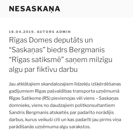
Doties
NESASKAŅA
uz
saturu
PUBLICĒTS
18.04.2019.
AUTORS
ADMIN
Rīgas Domes deputāts un
“Saskaņas” biedrs Bergmanis
“Rīgas satiksmē” saņem milzīgu
algu par fiktīvu darbu
Jau atklātajiem skandalozajiem līdzekļu izšķērdēšanas
gadījumiem Rīgas pašvaldības transporta uzņēmumā
Rīgas Satiksme (RS) pievienojas vēl viens – Saskaņas
domnieks, viens no daudzajiem politkonsultantiem
Sandris Bergmanis atskaitēs par padarīto norādījis
darbus, kurus veikuši citi un kas padarīti jau pirms viņa
parādīšanās uzņēmuma algu sarakstos.