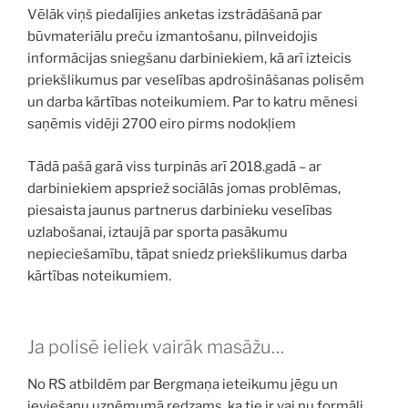
Vēlāk viņš piedalījies anketas izstrādāšanā par
būvmateriālu preču izmantošanu, pilnveidojis
informācijas sniegšanu darbiniekiem, kā arī izteicis
priekšlikumus par veselības apdrošināšanas polisēm
un darba kārtības noteikumiem. Par to katru mēnesi
saņēmis vidēji 2700 eiro pirms nodokļiem
Tādā pašā garā viss turpinās arī 2018.gadā – ar
darbiniekiem apspriež sociālās jomas problēmas,
piesaista jaunus partnerus darbinieku veselības
uzlabošanai, iztaujā par sporta pasākumu
nepieciešamību, tāpat sniedz priekšlikumus darba
kārtības noteikumiem.
Ja polisē ieliek vairāk masāžu…
No RS atbildēm par Bergmaņa ieteikumu jēgu un
ieviešanu uzņēmumā redzams, ka tie ir vai nu formāli,