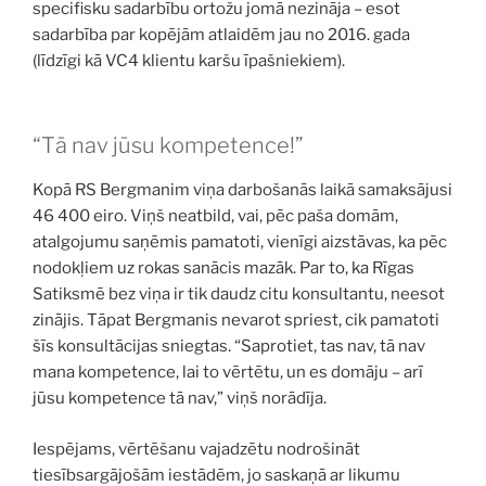
specifisku sadarbību ortožu jomā nezināja – esot
sadarbība par kopējām atlaidēm jau no 2016. gada
(līdzīgi kā VC4 klientu karšu īpašniekiem).
“Tā nav jūsu kompetence!”
Kopā RS Bergmanim viņa darbošanās laikā samaksājusi
46 400 eiro. Viņš neatbild, vai, pēc paša domām,
atalgojumu saņēmis pamatoti, vienīgi aizstāvas, ka pēc
nodokļiem uz rokas sanācis mazāk. Par to, ka Rīgas
Satiksmē bez viņa ir tik daudz citu konsultantu, neesot
zinājis. Tāpat Bergmanis nevarot spriest, cik pamatoti
šīs konsultācijas sniegtas. “Saprotiet, tas nav, tā nav
mana kompetence, lai to vērtētu, un es domāju – arī
jūsu kompetence tā nav,” viņš norādīja.
Iespējams, vērtēšanu vajadzētu nodrošināt
tiesībsargājošām iestādēm, jo saskaņā ar likumu