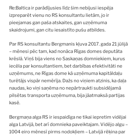
Re:Baltica ir parādījusies līdz šim nebijusi iespēja
izpreparēt vienu no RS konsultantu lietām, jo ir
pieejamas gan paša atskaites, gan uzņēmuma
skaidrojumi, gan citu iesaistīto pušu atbildes.
Par RS konsultantu Bergmanis kļuva 2017. gada 21 jūlijā
– mēnesi pēc tam, kad nonāca Rīgas domes deputāta
krēslā. Viņš bija viens no Saskaņas domniekiem, kurus
iecēla par konsultantiem, bet darbības efektivitāti ne
uzņēmums, ne Rīgas dome kā uzņēmuma kapitāldaļu
turētājs vispār nemērīja. Dažs no viņiem atzinis, ka daļa
naudas, ko viņi saņēma no nepārtraukti subsidējamā
pilsētas transporta uzņēmuma, bija jāatmaksā partijas
kasē.
Bergmaņa alga RS ir iespaidīga ne tikai iepretim vidējai
alga Latvijā, bet arī domnieka paveiktajam. Vidējo algu –
1004 eiro mēnesī pirms nodokļiem – Latvijā rēķina par