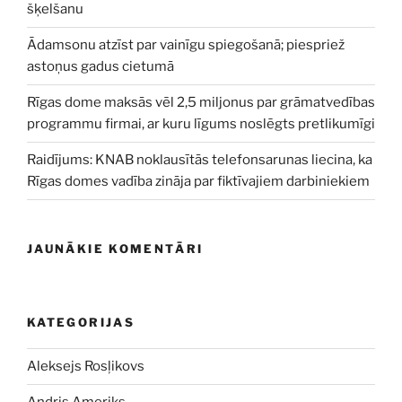
šķelšanu
Ādamsonu atzīst par vainīgu spiegošanā; piespriež
astoņus gadus cietumā
Rīgas dome maksās vēl 2,5 miljonus par grāmatvedības
programmu firmai, ar kuru līgums noslēgts pretlikumīgi
Raidījums: KNAB noklausītās telefonsarunas liecina, ka
Rīgas domes vadība zināja par fiktīvajiem darbiniekiem
JAUNĀKIE KOMENTĀRI
KATEGORIJAS
Aleksejs Rosļikovs