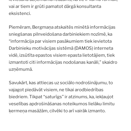
vai ar tiem ir grūti pamatot dārgā konsultanta
eksistenci.
Piemēram, Bergmaņa atskaitēs minētā informācijas
sniegšanas pilnveidošana darbiniekiem nozīmē, ka
“informācija par visiem pasākumiem tiek ievietota
Darbinieku motivācijas sistēmā (DAMOS) interneta
vidē, izsūtīta epastos visiem epasta lietotājiem, tiek
izmantoti citi informācijas nodošanas kanāli,” skaidro
uzņēmumā.
Savukārt, kas attiecas uz sociālo nodrošinājumu, to
vajagot piedāvāt visiem, ne tikai arodbiedrības
biedriem. Tikpat “saturīgs” ir atzinums, ka, iekļaujot
veselības apdrošināšanas noteikumos lielāku limitu
ķermeņa masāžām, cilvēki to arī vairāk izmanto.