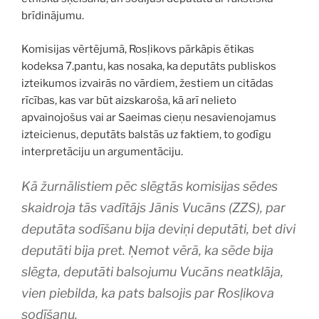
brīdinājumu.
Komisijas vērtējumā, Rosļikovs pārkāpis ētikas
kodeksa 7.pantu, kas nosaka, ka deputāts publiskos
izteikumos izvairās no vārdiem, žestiem un citādas
rīcības, kas var būt aizskaroša, kā arī nelieto
apvainojošus vai ar Saeimas cieņu nesavienojamus
izteicienus, deputāts balstās uz faktiem, to godīgu
interpretāciju un argumentāciju.
Kā žurnālistiem pēc slēgtās komisijas sēdes
skaidroja tās vadītājs Jānis Vucāns (ZZS), par
deputāta sodīšanu bija deviņi deputāti, bet divi
deputāti bija pret. Ņemot vērā, ka sēde bija
slēgta, deputāti balsojumu Vucāns neatklāja,
vien piebilda, ka pats balsojis par Rosļikova
sodīšanu.