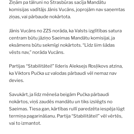
Ziņām pa tālruni no Strasbūras sacīja Mandātu
komisijas vadītājs Jānis Vucāns, joprojām nav saņemtas
ziņas, vai pārbaude nokārtota.
Jānis Vucāns no ZZS norāda, ka Valsts izglītības satura
centram būtu jāziņo Saeimas Mandātu komisijai, ja
eksāmens būtu sekmīgi nokārtots. “Līdz šim šādas
vēsts nav,” norāda Vucāns.
Partijas “Stabilitātei!” līderis Aleksejs Rosļikovs atzina,
ka Viktors Pučka uz valodas pārbaudi vēl nemaz nav
devies.
Savukārt, ja līdz mēneša beigām Pučka pārbaudi
nokārtos, viņš zaudēs mandātu un tiks izslēgts no
Saeimas. Tiesa gan, kārtības rullī paredzēta iespēja lūgt
termiņa pagarināšanu. Partija “Stabilitātei!” vēl vērtēs,
vai to izmantot.