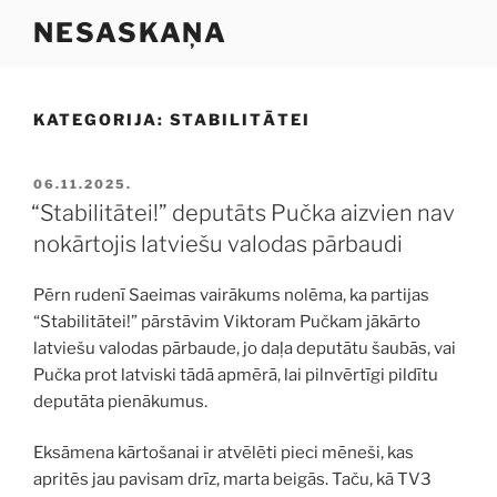
Doties
NESASKAŅA
uz
saturu
KATEGORIJA:
STABILITĀTEI
PUBLICĒTS
06.11.2025.
“Stabilitātei!” deputāts Pučka aizvien nav
nokārtojis latviešu valodas pārbaudi
Pērn rudenī Saeimas vairākums nolēma, ka partijas
“Stabilitātei!” pārstāvim Viktoram Pučkam jākārto
latviešu valodas pārbaude, jo daļa deputātu šaubās, vai
Pučka prot latviski tādā apmērā, lai pilnvērtīgi pildītu
deputāta pienākumus.
Eksāmena kārtošanai ir atvēlēti pieci mēneši, kas
apritēs jau pavisam drīz, marta beigās. Taču, kā TV3