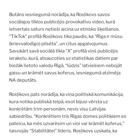
Butāns iesniegumā norādīja, ka Rosļikovs savos
sociālajos tīklos publicējis provokatīvu video, kurā
ietvertais saturs netieši aicina uz etnisko šķelšanos.
“TikTok” profilā Rosļikovs tika paudis, ka “Rīga ir mūsu
(krievvalodīgo) pilsēta”, un citus apgalvojumus.
Savukārt savā sociālā tīkla “X” profilā viņš publicējis
ierakstu, kurā, atsaucoties uz statistikas datiem par
biežāk lietoto valodu Rīgā, “lūdzis” latviešiem nebojāt
gaisu un krāmēt savus koferus, iesniegumā atzīmēja
NA deputāts.
Rosļikovs pats norādīja, ka viņa politiskā komunikācija,
kura notika publiskā telpā, esot bijusi vērsta uz
konkrētām trim personām, nevis visu Latvijas
sabiedrību. “Konkrētiem trīs Rīgas domes politiķiem es
pateicu, ka mēs uzvarēsim un viņi var krāmēt koferus,”
taisnojās “Stabilitātei” līderis. Rosļikovs uzskata, ka