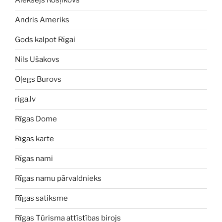
Aleksejs Rosļikovs
Andris Ameriks
Gods kalpot Rīgai
Nils Ušakovs
Oļegs Burovs
riga.lv
Rīgas Dome
Rīgas karte
Rīgas nami
Rīgas namu pārvaldnieks
Rīgas satiksme
Rīgas Tūrisma attīstības birojs