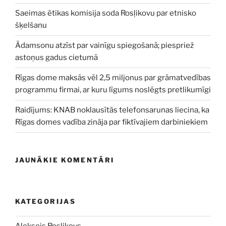
Saeimas ētikas komisija soda Rosļikovu par etnisko
šķelšanu
Ādamsonu atzīst par vainīgu spiegošanā; piespriež
astoņus gadus cietumā
Rīgas dome maksās vēl 2,5 miljonus par grāmatvedības
programmu firmai, ar kuru līgums noslēgts pretlikumīgi
Raidījums: KNAB noklausītās telefonsarunas liecina, ka
Rīgas domes vadība zināja par fiktīvajiem darbiniekiem
JAUNĀKIE KOMENTĀRI
KATEGORIJAS