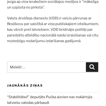
jezga ap viņa ierakstiem sociālajos medijos ir “mākslīga
un uzpūsta no pirksta”.
Valsts drošības dienests (VDD) ir veicis pārrunas ar
Rosļikovu par saistībā ar viņa publiskajiem izteikumiem,
kas vērsti pret latviešiem. VDD brīdinājis politiķi par
paredzēto atbildību nacionālā naida izraisīšanas vai citu
noziedzīgu nodarījumu izdarīšanas gadījumā.
Meklēt:
Meklē
JAUNĀKĀS ZIŅAS
“Stabilitātei!” deputāts Pučka aizvien nav nokārtojis
latviešu valodas pārbaudi