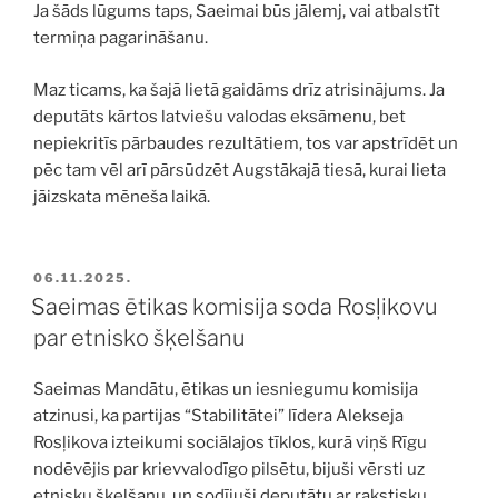
Ja šāds lūgums taps, Saeimai būs jālemj, vai atbalstīt
termiņa pagarināšanu.
Maz ticams, ka šajā lietā gaidāms drīz atrisinājums. Ja
deputāts kārtos latviešu valodas eksāmenu, bet
nepiekritīs pārbaudes rezultātiem, tos var apstrīdēt un
pēc tam vēl arī pārsūdzēt Augstākajā tiesā, kurai lieta
jāizskata mēneša laikā.
PUBLICĒTS
06.11.2025.
Saeimas ētikas komisija soda Rosļikovu
par etnisko šķelšanu
Saeimas Mandātu, ētikas un iesniegumu komisija
atzinusi, ka partijas “Stabilitātei” līdera Alekseja
Rosļikova izteikumi sociālajos tīklos, kurā viņš Rīgu
nodēvējis par krievvalodīgo pilsētu, bijuši vērsti uz
etnisku šķelšanu, un sodījuši deputātu ar rakstisku