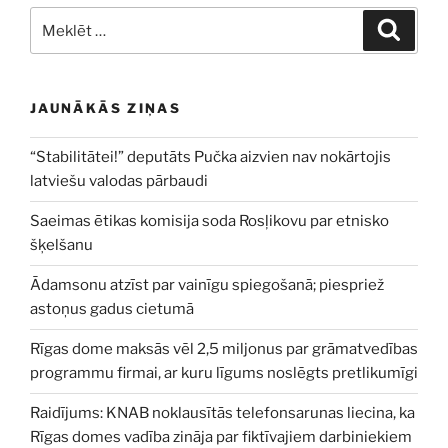
Meklēt:
Meklē
JAUNĀKĀS ZIŅAS
“Stabilitātei!” deputāts Pučka aizvien nav nokārtojis
latviešu valodas pārbaudi
Saeimas ētikas komisija soda Rosļikovu par etnisko
šķelšanu
Ādamsonu atzīst par vainīgu spiegošanā; piespriež
astoņus gadus cietumā
Rīgas dome maksās vēl 2,5 miljonus par grāmatvedības
programmu firmai, ar kuru līgums noslēgts pretlikumīgi
Raidījums: KNAB noklausītās telefonsarunas liecina, ka
Rīgas domes vadība zināja par fiktīvajiem darbiniekiem