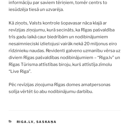
informāciju par saviem tēriņiem, tomēr centrs to
iesūdzēja tiesā un uzvarēja.
Kā ziņots, Valsts kontrole šopavasar nāca klajā ar
revīzijas ziņojumu, kurā secināts, ka Rīgas pašvaldība
trīs gadu laikā caur biedrībām un nodibinājumiem
nesaimnieciski izlietojusi vairāk nekā 20 miljonus eiro
rīdzinieku naudas. Revidenti galveno uzmanību vērsa uz
diviem Rīgas pašvaldības nodibinājumiem – “Riga.lv” un
Rīgas Tūrisma attīstības biroju, kurš attīstīja zīmolu
“Live Riga”.
Pēc revīzijas ziņojuma Rīgas domes amatpersonas
solīja vērtēt šo abu nodibinājumu darbību.
KATEGORIJAS
RIGA.LV
,
SASKAŅA