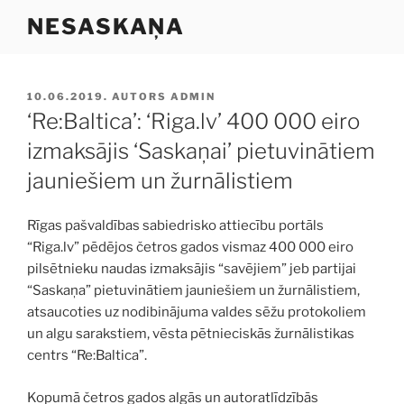
Doties
NESASKAŅA
uz
saturu
PUBLICĒTS
10.06.2019.
AUTORS
ADMIN
‘Re:Baltica’: ‘Riga.lv’ 400 000 eiro
izmaksājis ‘Saskaņai’ pietuvinātiem
jauniešiem un žurnālistiem
Rīgas pašvaldības sabiedrisko attiecību portāls
“Riga.lv” pēdējos četros gados vismaz 400 000 eiro
pilsētnieku naudas izmaksājis “savējiem” jeb partijai
“Saskaņa” pietuvinātiem jauniešiem un žurnālistiem,
atsaucoties uz nodibinājuma valdes sēžu protokoliem
un algu sarakstiem, vēsta pētnieciskās žurnālistikas
centrs “Re:Baltica”.
Kopumā četros gados algās un autoratlīdzībās