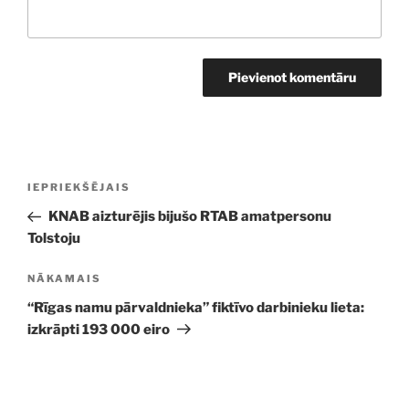
Ziņu
Iepriekšējā
IEPRIEKŠĒJAIS
izvēlne
ziņa:
KNAB aizturējis bijušo RTAB amatpersonu
Tolstoju
Nākamā
NĀKAMAIS
ziņa
“Rīgas namu pārvaldnieka” fiktīvo darbinieku lieta:
izkrāpti 193 000 eiro