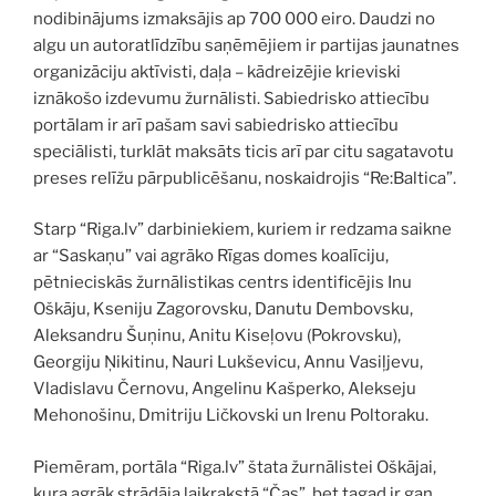
nodibinājums izmaksājis ap 700 000 eiro. Daudzi no
algu un autoratlīdzību saņēmējiem ir partijas jaunatnes
organizāciju aktīvisti, daļa – kādreizējie krieviski
iznākošo izdevumu žurnālisti. Sabiedrisko attiecību
portālam ir arī pašam savi sabiedrisko attiecību
speciālisti, turklāt maksāts ticis arī par citu sagatavotu
preses relīžu pārpublicēšanu, noskaidrojis “Re:Baltica”.
Starp “Riga.lv” darbiniekiem, kuriem ir redzama saikne
ar “Saskaņu” vai agrāko Rīgas domes koalīciju,
pētnieciskās žurnālistikas centrs identificējis Inu
Oškāju, Kseniju Zagorovsku, Danutu Dembovsku,
Aleksandru Šuņinu, Anitu Kiseļovu (Pokrovsku),
Georgiju Ņikitinu, Nauri Lukševicu, Annu Vasiļjevu,
Vladislavu Černovu, Angelinu Kašperko, Alekseju
Mehonošinu, Dmitriju Ličkovski un Irenu Poltoraku.
Piemēram, portāla “Riga.lv” štata žurnālistei Oškājai,
kura agrāk strādāja laikrakstā “Čas”, bet tagad ir gan