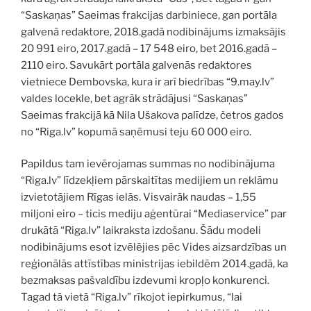
“Saskaņas” Saeimas frakcijas darbiniece, gan portāla
galvenā redaktore, 2018.gadā nodibinājums izmaksājis
20 991 eiro, 2017.gadā – 17 548 eiro, bet 2016.gadā –
2110 eiro. Savukārt portāla galvenās redaktores
vietniece Dembovska, kura ir arī biedrības “9.may.lv”
valdes locekle, bet agrāk strādājusi “Saskaņas”
Saeimas frakcijā kā Nila Ušakova palīdze, četros gados
no “Riga.lv” kopumā saņēmusi teju 60 000 eiro.
Papildus tam ievērojamas summas no nodibinājuma
“Riga.lv” līdzekļiem pārskaitītas medijiem un reklāmu
izvietotājiem Rīgas ielās. Visvairāk naudas – 1,55
miljoni eiro – ticis mediju aģentūrai “Mediaservice” par
drukātā “Riga.lv” laikraksta izdošanu. Šādu modeli
nodibinājums esot izvēlējies pēc Vides aizsardzības un
reģionālās attīstības ministrijas iebildēm 2014.gadā, ka
bezmaksas pašvaldību izdevumi kropļo konkurenci.
Tagad tā vietā “Riga.lv” rīkojot iepirkumus, “lai