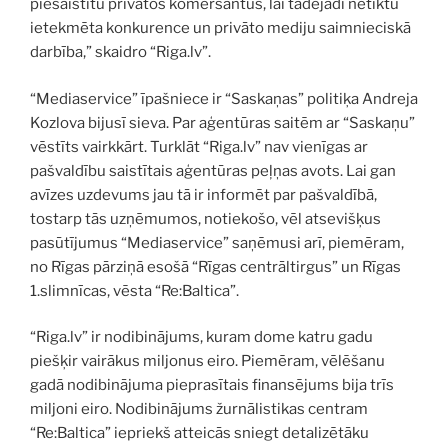
piesaistītu privātos komersantus, lai tādējādi netiktu
ietekmēta konkurence un privāto mediju saimnieciskā
darbība,” skaidro “Riga.lv”.
“Mediaservice” īpašniece ir “Saskaņas” politiķa Andreja
Kozlova bijusī sieva. Par aģentūras saitēm ar “Saskaņu”
vēstīts vairkkārt. Turklāt “Riga.lv” nav vienīgas ar
pašvaldību saistītais aģentūras peļņas avots. Lai gan
avīzes uzdevums jau tā ir informēt par pašvaldībā,
tostarp tās uzņēmumos, notiekošo, vēl atsevišķus
pasūtījumus “Mediaservice” saņēmusi arī, piemēram,
no Rīgas pārziņā esošā “Rīgas centrāltirgus” un Rīgas
1.slimnīcas, vēsta “Re:Baltica”.
“Riga.lv” ir nodibinājums, kuram dome katru gadu
piešķir vairākus miljonus eiro. Piemēram, vēlēšanu
gadā nodibinājuma pieprasītais finansējums bija trīs
miljoni eiro. Nodibinājums žurnālistikas centram
“Re:Baltica” iepriekš atteicās sniegt detalizētāku